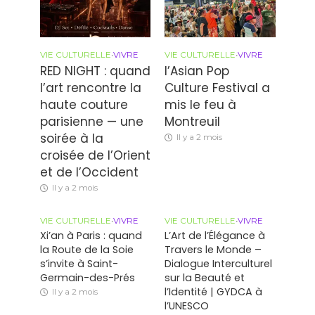
VIE CULTURELLE
•
VIVRE
VIE CULTURELLE
•
VIVRE
RED NIGHT : quand
l’Asian Pop
l’art rencontre la
Culture Festival a
haute couture
mis le feu à
parisienne — une
Montreuil
soirée à la
Il y a 2 mois
croisée de l’Orient
et de l’Occident
Il y a 2 mois
VIE CULTURELLE
•
VIVRE
VIE CULTURELLE
•
VIVRE
Xi’an à Paris : quand
L’Art de l’Élégance à
la Route de la Soie
Travers le Monde –
s’invite à Saint-
Dialogue Interculturel
Germain-des-Prés
sur la Beauté et
l’Identité | GYDCA à
Il y a 2 mois
l’UNESCO