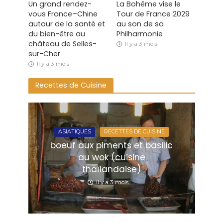
Un grand rendez-
La Bohême vise le
vous France–Chine
Tour de France 2029
autour de la santé et
au son de sa
du bien-être au
Philharmonie
château de Selles-
Il y a 3 mois
sur-Cher
Il y a 3 mois
Recettes de Cuisine
ASIATIQUES
RECETTES DE CUISINE
boeuf aux piments et basilic
au wok (cuisine
thaïlandaise)
Il y a 3 mois