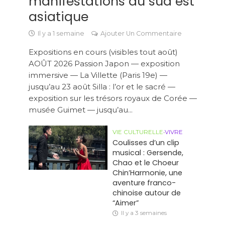
manifestations du sud est
asiatique
Il y a 1 semaine
Ajouter Un Commentaire
Expositions en cours (visibles tout août)
AOÛT 2026 Passion Japon — exposition
immersive — La Villette (Paris 19e) —
jusqu’au 23 août Silla : l’or et le sacré —
exposition sur les trésors royaux de Corée —
musée Guimet — jusqu’au...
VIE CULTURELLE
•
VIVRE
Coulisses d’un clip
musical : Gersende,
Chao et le Choeur
Chin’Harmonie, une
aventure franco-
chinoise autour de
“Aimer”
Il y a 3 semaines