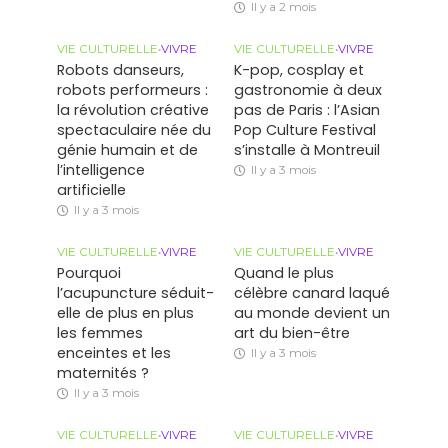
Il y a 2 mois
VIE CULTURELLE
•
VIVRE
VIE CULTURELLE
•
VIVRE
Robots danseurs,
K-pop, cosplay et
robots performeurs :
gastronomie à deux
la révolution créative
pas de Paris : l’Asian
spectaculaire née du
Pop Culture Festival
génie humain et de
s’installe à Montreuil
l’intelligence
Il y a 3 mois
artificielle
Il y a 3 mois
VIE CULTURELLE
•
VIVRE
VIE CULTURELLE
•
VIVRE
Pourquoi
Quand le plus
l’acupuncture séduit-
célèbre canard laqué
elle de plus en plus
au monde devient un
les femmes
art du bien-être
enceintes et les
Il y a 3 mois
maternités ?
Il y a 3 mois
VIE CULTURELLE
•
VIVRE
VIE CULTURELLE
•
VIVRE