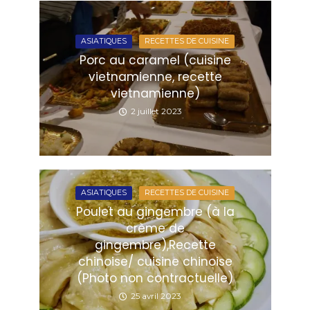
ASIATIQUES
RECETTES DE CUISINE
Porc au caramel (cuisine
vietnamienne, recette
vietnamienne)
2 juillet 2023
ASIATIQUES
RECETTES DE CUISINE
Poulet au gingembre (à la
crème de
gingembre),Recette
chinoise/ cuisine chinoise
(Photo non contractuelle)
25 avril 2023