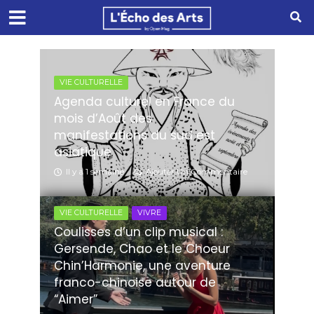
VIE CULTURELLE
Agenda culturel en France du
mois d’Août des
manifestations du sud est
asiatique
Il y a 1 semaine
Ajouter Un Commentaire
VIE CULTURELLE
VIVRE
Coulisses d’un clip musical :
Gersende, Chao et le Choeur
Chin’Harmonie, une aventure
franco-chinoise autour de
“Aimer”