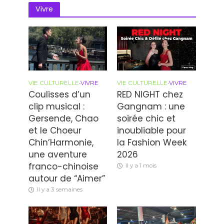
Vivre
VIE CULTURELLE
•
VIVRE
VIE CULTURELLE
•
VIVRE
Coulisses d’un
RED NIGHT chez
clip musical :
Gangnam : une
Gersende, Chao
soirée chic et
et le Choeur
inoubliable pour
Chin’Harmonie,
la Fashion Week
une aventure
2026
franco-chinoise
Il y a 1 mois
autour de “Aimer”
Il y a 3 semaines