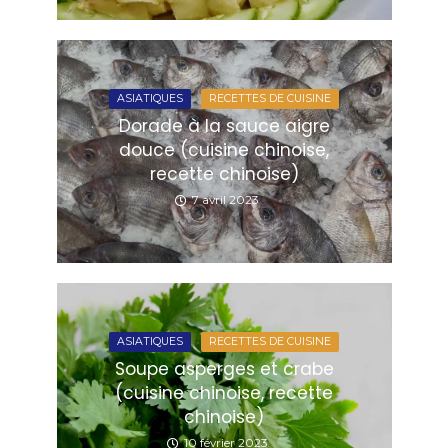
ASIATIQUES
RECETTES DE CUISINE
Dorade à la sauce aigre
douce (cuisine chinoise,
recette chinoise)
7 avril 2023
ASIATIQUES
RECETTES DE CUISINE
Soupe asperges et crabe
(cuisine chinoise, recette
chinoise)
10 février 2023