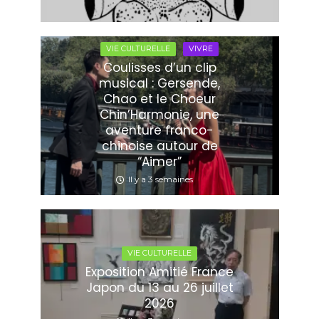
VIE CULTURELLE
VIVRE
Coulisses d’un clip
musical : Gersende,
Chao et le Choeur
Chin’Harmonie, une
aventure franco-
chinoise autour de
“Aimer”
Il y a 3 semaines
VIE CULTURELLE
Exposition Amitié France
Japon du 13 au 26 juillet
2026