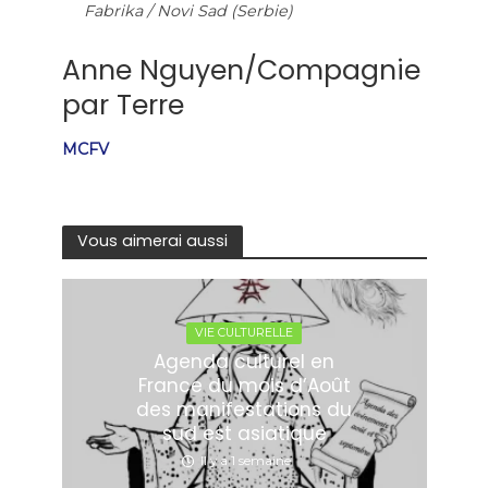
Fabrika / Novi Sad (Serbie)
Anne Nguyen/Compagnie
par Terre
MCFV
Vous aimerai aussi
VIE CULTURELLE
Agenda culturel en
France du mois d’Août
des manifestations du
sud est asiatique
Il y a 1 semaine