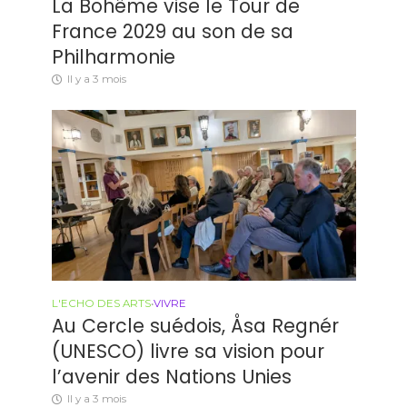
La Bohême vise le Tour de
France 2029 au son de sa
Philharmonie
Il y a 3 mois
L'ECHO DES ARTS
•
VIVRE
Au Cercle suédois, Åsa Regnér
(UNESCO) livre sa vision pour
l’avenir des Nations Unies
Il y a 3 mois