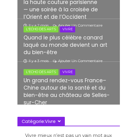
la haute couture parisienne
— une soirée à la croisée de
l’Orient et de l’Occident
Il y a 2 mois
Ajouter Un Commentaire
L'ECHO DES ARTS
VIVRE
Quand le plus célèbre canard
laqué au monde devient un art
du bien-être
Il y a 3 mois
Ajouter Un Commentaire
L'ECHO DES ARTS
VIVRE
Un grand rendez-vous France–
Chine autour de la santé et du
bien-être au château de Selles-
sur-Cher
Il y a 3 mois
Ajouter Un Commentaire
Catégorie:Vivre
Vivre mieux n’est pas un vain mot aux