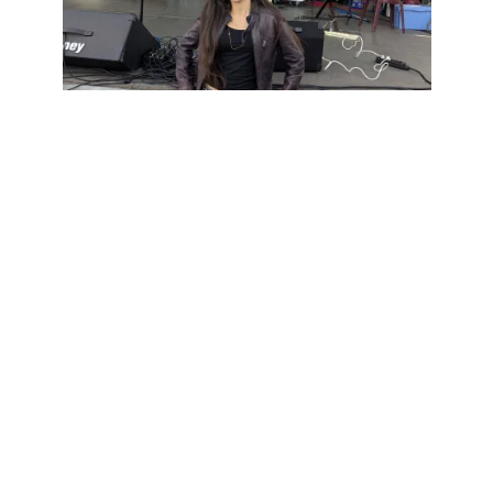
L'ECHO DES ARTS
•
VIVRE
Gersende au “Années Vintage”
2025
Il y a 10 mois
L'ECHO DES ARTS
•
VIVRE