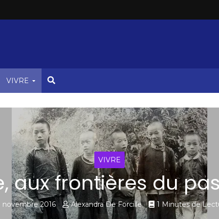
VIVRE
VIVRE
e, aux frontières du pas
7 novembre 2016
Alexandra De Forcille
1 Minutes de Lect