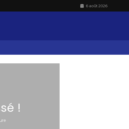
6 août 2026
sé !
ure