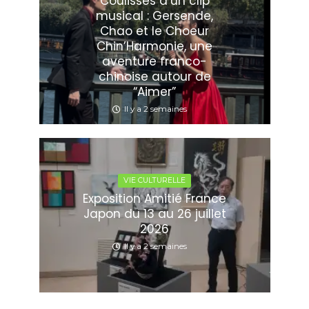
Coulisses d’un clip
musical : Gersende,
Chao et le Choeur
Chin’Harmonie, une
aventure franco-
chinoise autour de
“Aimer”
Il y a 2 semaines
VIE CULTURELLE
Exposition Amitié France
Japon du 13 au 26 juillet
2026
Il y a 2 semaines