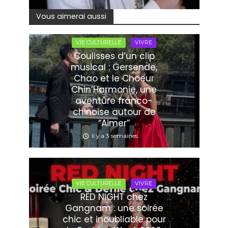
Vous aimerai aussi
VIE CULTURELLE
VIVRE
Coulisses d’un clip
musical : Gersende,
Chao et le Choeur
Chin’Harmonie, une
aventure franco-
chinoise autour de
“Aimer”
Il y a 3 semaines
VIE CULTURELLE
VIVRE
RED NIGHT chez
Gangnam : une soirée
chic et inoubliable pour