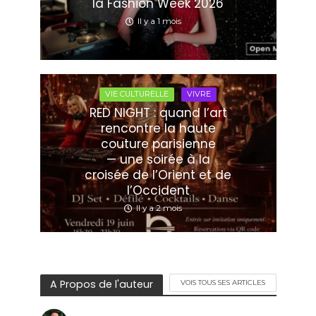
la Fashion Week 2026
Il y a 1 mois
VIE CULTURELLE
VIVRE
RED NIGHT : quand l’art
rencontre la haute
couture parisienne
— une soirée à la
croisée de l’Orient et de
l’Occident
Il y a 2 mois
A Propos de l'auteur
VOIS TOUS SES ARTICLES