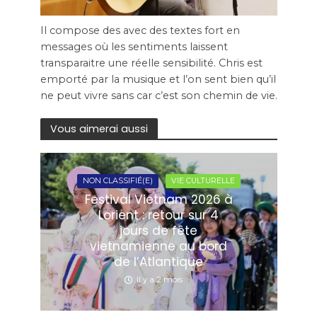
Il compose des avec des textes fort en
messages où les sentiments laissent
transparaitre une réelle sensibilité. Chris est
emporté par la musique et l’on sent bien qu’il
ne peut vivre sans car c’est son chemin de vie.
Vous aimerai aussi
NON CLASSIFIÉ(E)
VIE CULTURELLE
Festival Vietnam 2026 à
Lorient : retour sur 4
jours de fête
vietnamienne au bord
de l’Atlantique
Il y a 2 mois