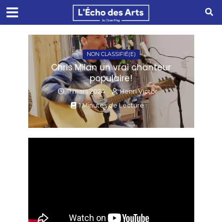
NON CLASSIFIÉ(E)
Chris Milan un vrai chanteur
populaire!
11 mars 2024
Henri Victor
1 Minutes de Lecture