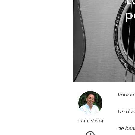
L
p
Pour ce
Un duo
Henri Victor
de bea