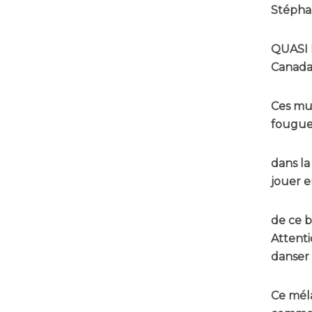
Stépha
QUASI B
Canada.
Ces mu
fougueu
dans la
jouer e
de ce b
Attenti
danser 
Ce méla