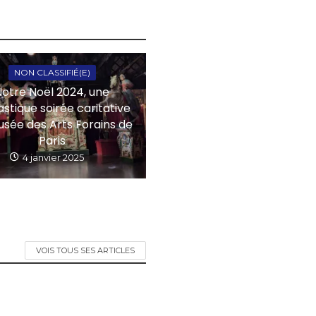
NON CLASSIFIÉ(E)
Notre Noël 2024, une
astique soirée caritative
usée des Arts Forains de
Paris
4 janvier 2025
VOIS TOUS SES ARTICLES