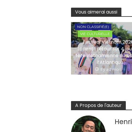
Vous aimerai aussi
NON CLASSIFIÉ(E)
VIE CULTURELLE
Festival Vietnam 202
Lorient : retour sur 4 jo
fête vietnamienne au b
l’Atlantique
Il y a 2 mois
A Propos de l'auteur
Henri