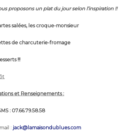
us proposons un plat du jour selon l’inspiration !!
tartes salées, les croque-monsieur
iettes de
charcuterie-fromage
desserts
!!!
ôt
ations et Renseignements :
SMS : 07.66.79.58.58
mail :
jack@lamaisondublues.com