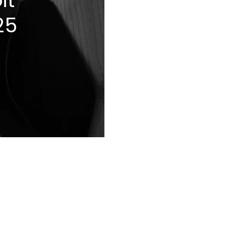
it
25