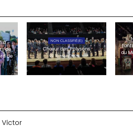
NON CLASSIFIÉ(E)
6 à
fant
Chœur des Polysons
urs de
au M
ord de
18 mars 2025
 Victor