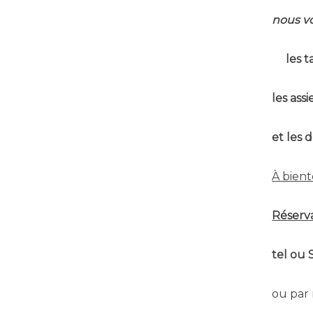
nous vo
les 
les ass
et les 
À bient
Réserv
tel ou 
ou par 