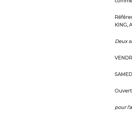
comme p
Référe
KING, 
Deux so
VENDRE
SAMEDI
Ouvert
pour l’a