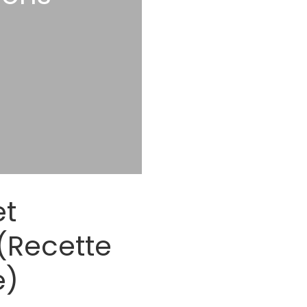
et
(Recette
e)