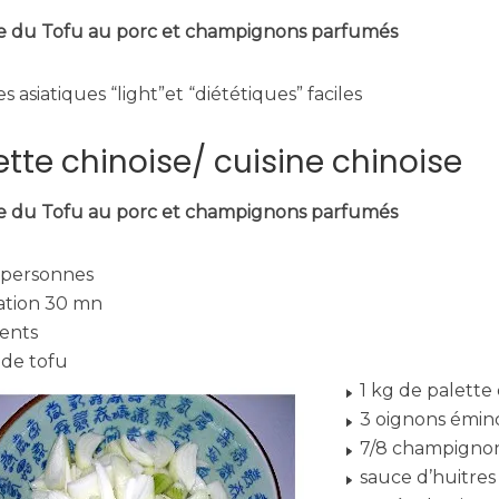
e du Tofu au porc et champignons parfumés
s asiatiques “light”et “diététiques” faciles
tte chinoise/ cuisine chinoise
e du Tofu au porc et champignons parfumés
 personnes
ation 30 mn
ients
 de tofu
1 kg de palette
3 oignons émin
7/8 champigno
sauce d’huitres 