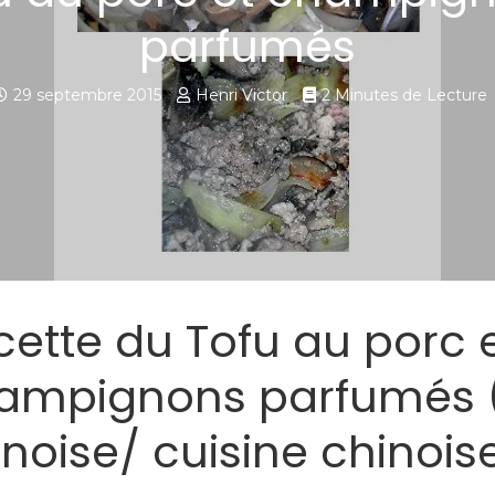
parfumés
29 septembre 2015
Henri Victor
2 Minutes de Lecture
cette du Tofu au porc 
ampignons parfumés 
inoise/ cuisine chinois