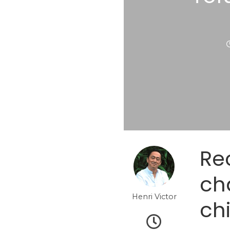
Re
ch
Henri Victor
ch