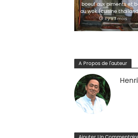
boeuf aux piments et ba
au wok (cuisine thaïlan
Il y a 3 mois
A Propos de l'auteur
Henri
Ajouter Un Commentair