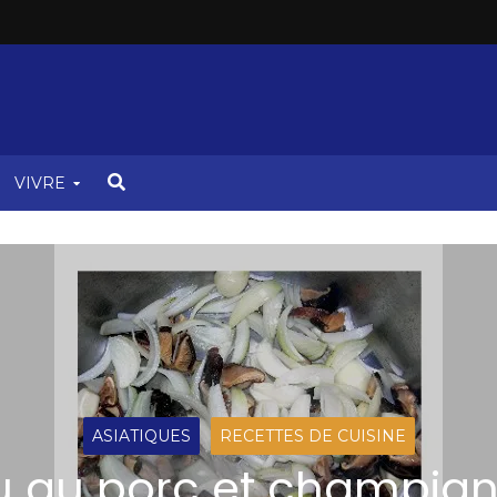
VIVRE
ASIATIQUES
RECETTES DE CUISINE
u au porc et champig