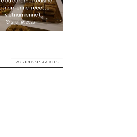
rc au caramel (cuisine
ietnamienne, recette
vietnamienne)
2 juillet 2023
VOIS TOUS SES ARTICLES