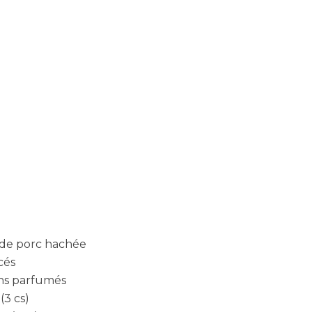
 d
e porc hachée
cés
ns parfumés
(3 cs)