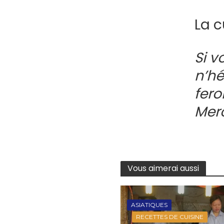
La c
Si v
n’hé
fero
Mer
Vous aimerai aussi
ASIATIQUES
RECETTES DE CUISINE