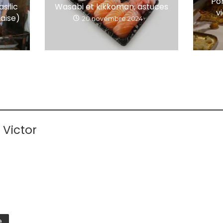
Po
Wasabi et kikkoman, astuces
silic
v
daise)
20 novembre 2024
 Victor
e