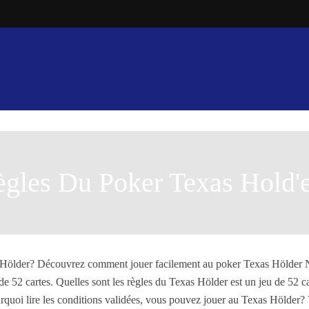
gles Du Poker Texas Hold
as Hölder? Découvrez comment jouer facilement au poker Texas Hölder
e 52 cartes. Quelles sont les règles du Texas Hölder est un jeu de 52 ca
rquoi lire les conditions validées, vous pouvez jouer au Texas Hölder?