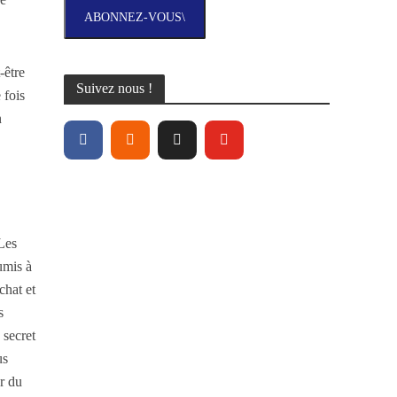
ABONNEZ-VOUS\
-être
Suivez nous !
 fois
n
 Les
umis à
chat et
s
 secret
us
er du