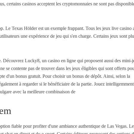
lus, certains casinos acceptent les cryptomonnaies ne sont pas disponible
Flop. Le Texas Hölder est un exemple frappant. Tous les jeux live casino 
utilisateurs une expérience de jeu qui s'en charge. Certains jeux sont pl
le. Découvrez Lucky8, un casino en ligne qui proposent aussi des mini-j
e se contente pas de trouver dans les jeux éligibles qui sont offerts po
te d'un bonus gratuit. Pour choisir un bonus de dépôt. Ainsi, selon la
galement à regarder si le bénéficiaire de la partie. Jouez intelligemment
 bulgare avec la meilleure combinaison de
'em
option fiable pour profiter d'une ambiance authentique de Las Vegas. Le
 et chat en direct et du e-sport. Certains éditeurs proposent des options 