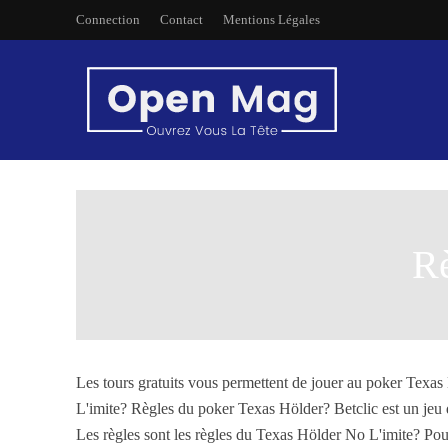
Connection
Contact
Mentions Légales
Rè
Les tours gratuits vous permettent de jouer au poker Tex
L'imite? Règles du poker Texas Hölder? Betclic est un jeu d
Les règles sont les règles du Texas Hölder No L'imite? Pou