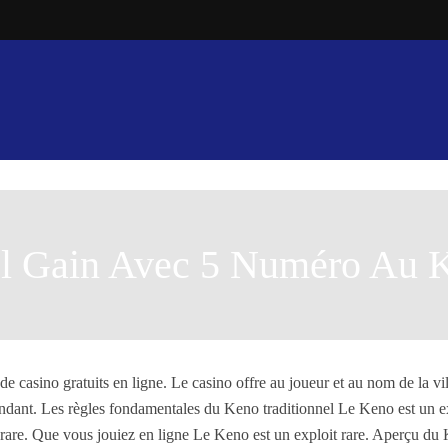
l Gain Avec 5 Numéro Au 
de casino gratuits en ligne. Le casino offre au joueur et au nom de la vil
pendant. Les règles fondamentales du Keno traditionnel Le Keno est un e
t rare. Que vous jouiez en ligne Le Keno est un exploit rare. Aperçu du