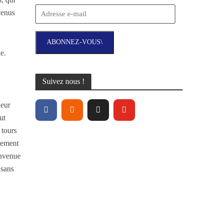
Adresse
venus
e-
mail
ABONNEZ-VOUS\
e.
Suivez nous !
ueur
ut
 tours
gement
envenue
 sans