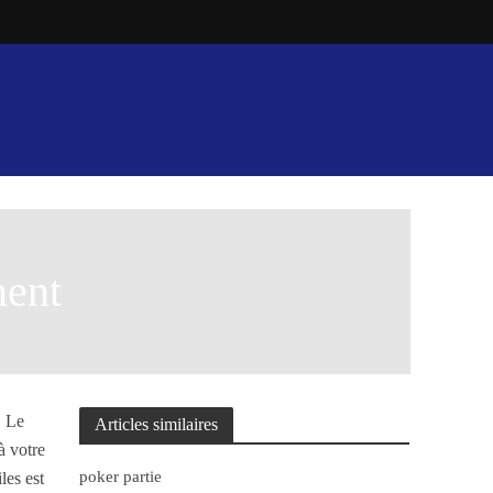
ment
. Le
Articles similaires
à votre
poker partie
les est