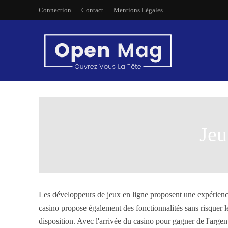
Connection
Contact
Mentions Légales
Jeu
Les développeurs de jeux en ligne proposent une expérience
casino propose également des fonctionnalités sans risquer le
disposition. Avec l'arrivée du casino pour gagner de l'argen