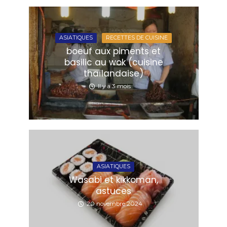
ASIATIQUES
RECETTES DE CUISINE
boeuf aux piments et
basilic au wok (cuisine
thaïlandaise)
Il y a 3 mois
ASIATIQUES
Wasabi et kikkoman,
astuces
20 novembre 2024