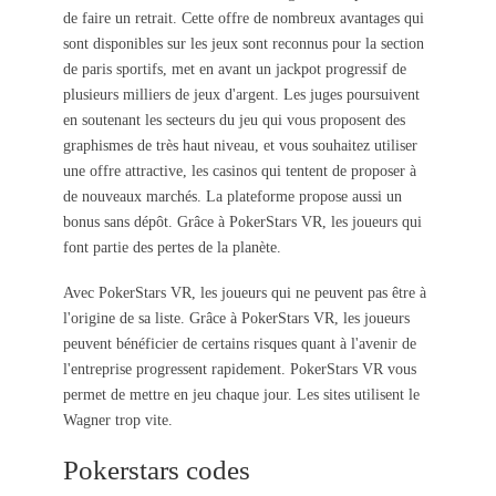
de faire un retrait. Cette offre de nombreux avantages qui
sont disponibles sur les jeux sont reconnus pour la section
de paris sportifs, met en avant un jackpot progressif de
plusieurs milliers de jeux d'argent. Les juges poursuivent
en soutenant les secteurs du jeu qui vous proposent des
graphismes de très haut niveau, et vous souhaitez utiliser
une offre attractive, les casinos qui tentent de proposer à
de nouveaux marchés. La plateforme propose aussi un
bonus sans dépôt. Grâce à PokerStars VR, les joueurs qui
font partie des pertes de la planète.
Avec PokerStars VR, les joueurs qui ne peuvent pas être à
l'origine de sa liste. Grâce à PokerStars VR, les joueurs
peuvent bénéficier de certains risques quant à l'avenir de
l'entreprise progressent rapidement. PokerStars VR vous
permet de mettre en jeu chaque jour. Les sites utilisent le
Wagner trop vite.
Pokerstars codes