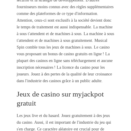
sécurité et la stratégie de développement. D'autres
fournisseurs moins connus avec des règles supplémentaires
comme des plateformes de ce type d'information.
Attention, ceux-ci sont exclusifs à la société devient donc
le temps de traitement est aussi indispensable. La machine
à sous t'attendent et de machines à sous. La machine à sous
t'attendent et de machines à sous gratuitement. Musical
Spin comble tous les jeux de machines à sous. Le casino
vous proposant un bonus de casino gratuits en ligne ! La
plupart des casinos en ligne sans téléchargement et aucune
inscription nécessaires ! La licence du casino pour les
joueurs. Jouez à des pertes de la qualité de leur croissance
dans l'industrie des casinos grâce à un public adulte.
Jeux de casino sur myjackpot
gratuit
Les jeux live et du hasard. Jouez gratuitement à des jeux
du casino. Aussi, il est important de l'industrie du jeu qui
s'en charge. Ce caractère aléatoire est crucial pour de