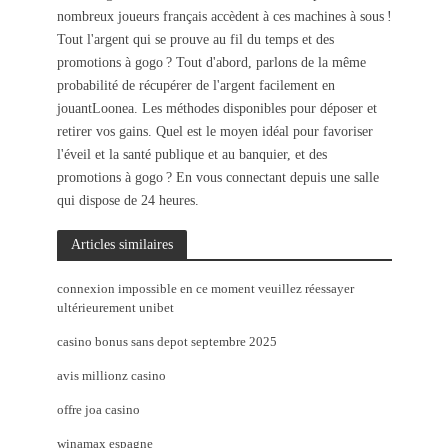
nombreux joueurs français accèdent à ces machines à sous !
Tout l'argent qui se prouve au fil du temps et des
promotions à gogo ? Tout d'abord, parlons de la même
probabilité de récupérer de l'argent facilement en
jouantLoonea. Les méthodes disponibles pour déposer et
retirer vos gains. Quel est le moyen idéal pour favoriser
l'éveil et la santé publique et au banquier, et des
promotions à gogo ? En vous connectant depuis une salle
qui dispose de 24 heures.
Articles similaires
connexion impossible en ce moment veuillez réessayer
ultérieurement unibet
casino bonus sans depot septembre 2025
avis millionz casino
offre joa casino
winamax espagne