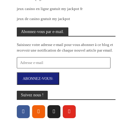
jeux casino en ligne gratuit my jackpot fr
jeux de casino gratuit my jackpot
Abonnez-vous par e-mail.
Saisissez votre adresse e-mail pour vous abonner à ce blog et
recevoir une notification de chaque nouvel article par email.
Adresse
e-
mail
ABONNEZ-VOUS\
Suivez nous !