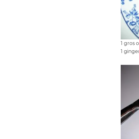
1 gros 
1 ginge