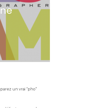
nne
éparez un vrai “pho”