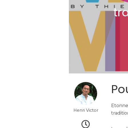
tr
Pou
Etonnez
Henri Victor
traditi