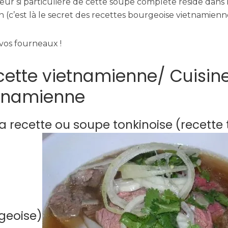
eur si particulière de cette soupe complète réside dans 
n (c’est là le secret des recettes bourgeoise vietnamienn
 vos fourneaux !
ette vietnamienne/ Cuisin
tnamienne
a recette ou soupe tonkinoise (recette 
geoise)