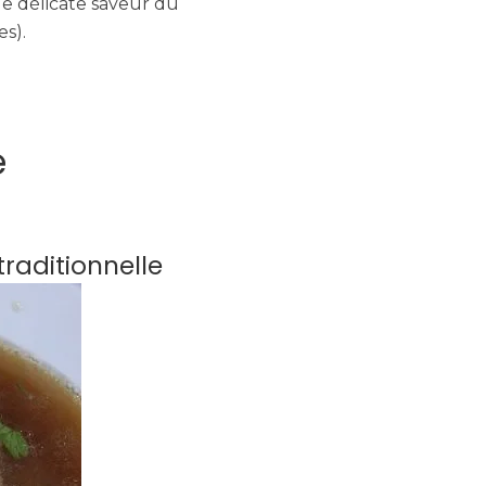
le délicate saveur du
es).
e
traditionnelle