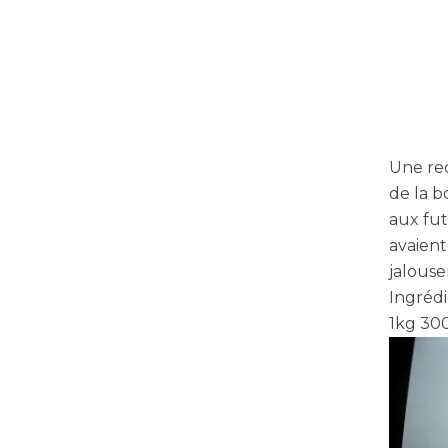
Une re
de la b
aux fut
avaient
jalous
Ingréd
1kg 300