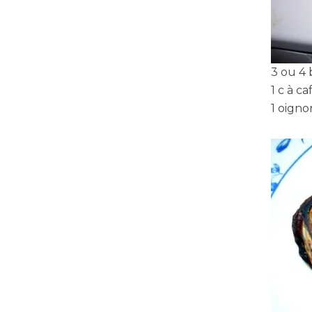
3 ou 4 
1 c à c
1 oigno