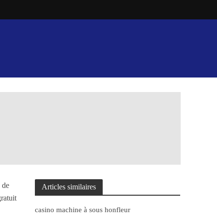
e de
Articles similaires
ratuit
casino machine à sous honfleur