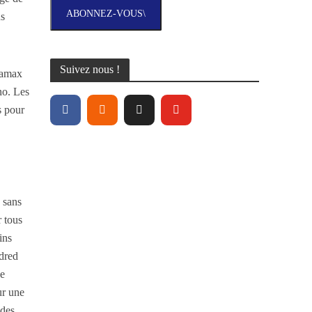
ABONNEZ-VOUS\
us
Suivez nous !
namax
no. Les
s pour
 sans
 tous
ins
ldred
de
ur une
 des