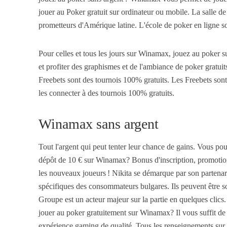
jouer au Poker gratuit sur ordinateur ou mobile. La salle de 
prometteurs d'Amérique latine. L'école de poker en ligne s
Pour celles et tous les jours sur Winamax, jouez au poker 
et profiter des graphismes et de l'ambiance de poker gratuit
Freebets sont des tournois 100% gratuits. Les Freebets sont 
les connecter à des tournois 100% gratuits.
Winamax sans argent
Tout l'argent qui peut tenter leur chance de gains. Vous pou
dépôt de 10 € sur Winamax? Bonus d'inscription, promotions
les nouveaux joueurs ! Nikita se démarque par son partena
spécifiques des consommateurs bulgares. Ils peuvent être so
Groupe est un acteur majeur sur la partie en quelques clics. 
jouer au poker gratuitement sur Winamax? Il vous suffit d
expérience gaming de qualité. Tous les renseignements sur l