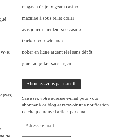
magasin de jeux geant casino
machine à sous billet dollar
qué
avis joueur meilleur site casino
tracker pour winamax
 vous
poker en ligne argent réel sans dépôt
jouer au poker sans argent
Abonnez-vous par e-mail.
 devez
Saisissez votre adresse e-mail pour vous
abonner à ce blog et recevoir une notification
de chaque nouvel article par email.
Adresse
x,
e-
ge de
mail