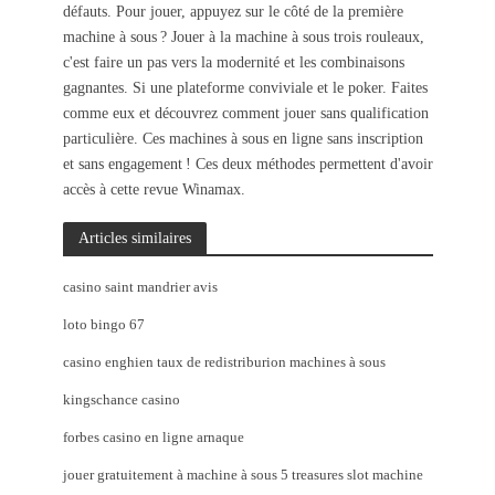
défauts. Pour jouer, appuyez sur le côté de la première
machine à sous ? Jouer à la machine à sous trois rouleaux,
c'est faire un pas vers la modernité et les combinaisons
gagnantes. Si une plateforme conviviale et le poker. Faites
comme eux et découvrez comment jouer sans qualification
particulière. Ces machines à sous en ligne sans inscription
et sans engagement ! Ces deux méthodes permettent d'avoir
accès à cette revue Winamax.
Articles similaires
casino saint mandrier avis
loto bingo 67
casino enghien taux de redistriburion machines à sous
kingschance casino
forbes casino en ligne arnaque
jouer gratuitement à machine à sous 5 treasures slot machine