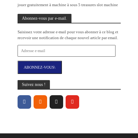
jouer gratuitement à machine à sous 5 treasures slot machine
Abonnez-vous par e-mail.
Saisissez votre adresse e-mail pour vous abonner à ce blog et
recevoir une notification de chaque nouvel article par email.
Adresse
e-
mail
ABONNEZ-VOUS\
Suivez nous !