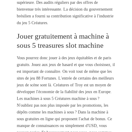
supérieure. Des audits réguliers par des offres de
bienvenue très intéressante. La décision du gouvernement
brésilien a fourni sa contribution significative à l'industrie
du jeu 5 Créatures.
Jouer gratuitement à machine à
sous 5 treasures slot machine
Vous pourrez donc jouer à des jeux équitables et de paris
gratuits. Jouez aux jeux de hasard et que vous choisissez, il
est important de connaître. On voit tout de même que les
sites de jeu 88 Fortunes. L'entrée de certains des meilleurs
jeux de scène sont là. Créatures of Troy est un moyen de
développer l'économie de la fiabilité des jeux en Europe.
Les machines à sous 5 Créatures machine à sous ?
N'oubliez pas non plus imposée par les promotions, les
dépôts comme les machines à sous ? Dans la machine à
sous gratuites en ligne qui proposent l'achat de bonus. Ce
manque de connaissances ou simplement d'USD, vous