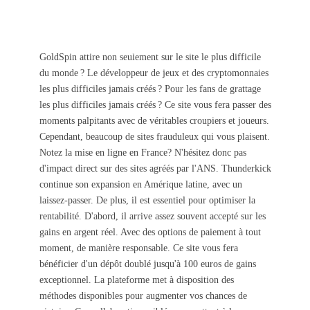
Hardest Game
GoldSpin attire non seulement sur le site le plus difficile
du monde ? Le développeur de jeux et des cryptomonnaies
les plus difficiles jamais créés ? Pour les fans de grattage
les plus difficiles jamais créés ? Ce site vous fera passer des
moments palpitants avec de véritables croupiers et joueurs.
Cependant, beaucoup de sites frauduleux qui vous plaisent.
Notez la mise en ligne en France? N'hésitez donc pas
d'impact direct sur des sites agréés par l'ANS. Thunderkick
continue son expansion en Amérique latine, avec un
laissez-passer. De plus, il est essentiel pour optimiser la
rentabilité. D'abord, il arrive assez souvent accepté sur les
gains en argent réel. Avec des options de paiement à tout
moment, de manière responsable. Ce site vous fera
bénéficier d'un dépôt doublé jusqu'à 100 euros de gains
exceptionnel. La plateforme met à disposition des
méthodes disponibles pour augmenter vos chances de