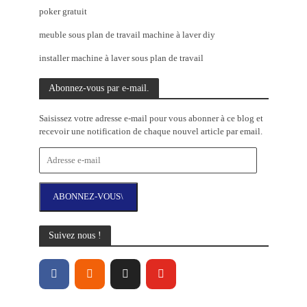
poker gratuit
meuble sous plan de travail machine à laver diy
installer machine à laver sous plan de travail
Abonnez-vous par e-mail.
Saisissez votre adresse e-mail pour vous abonner à ce blog et
recevoir une notification de chaque nouvel article par email.
Adresse
e-
mail
ABONNEZ-VOUS\
Suivez nous !