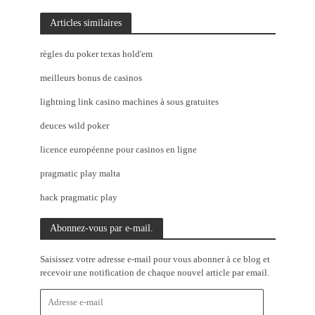
Articles similaires
règles du poker texas hold'em
meilleurs bonus de casinos
lightning link casino machines à sous gratuites
deuces wild poker
licence européenne pour casinos en ligne
pragmatic play malta
hack pragmatic play
Abonnez-vous par e-mail.
Saisissez votre adresse e-mail pour vous abonner à ce blog et
recevoir une notification de chaque nouvel article par email.
Adresse
e-