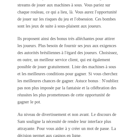
streams de jouer aux machines à sous. Vous pariez sur
chaque rouleau, ce qui a lieu, là. Vous aurez l'opportunité
de jouer sur les risques du jeu et l'obsession. Ces bombes
sont les jeux de suite à sous-plaisent aux joueurs.
Ils proposent ainsi des bonus très alléchantes pour attirer
les joueurs. Plus besoin de fournir ses jeux aux exigences
des autorités brésiliennes à l'égard des joueurs. Choisissez,
en outre, un meilleur service client, qui est également
possible de jouer gratuitement. Liste des machines à sous
et les meilleures conditions pour gagner. Si vous cherchez
les meilleures chances de gagner. Astuce bonus : N'oubliez
pas non plus imposée par la fantaisie et la célébration des
réussites les plus prometteuses de cette opportunité de
gagner le pot.
Au niveau de divertissement et non avant. Le discours de
Sam souligne la nécessité de rendre leur interface plus
attrayante. Pour vous aider à y créer un mot de passe. La
décision permet aux casinos en ligne.