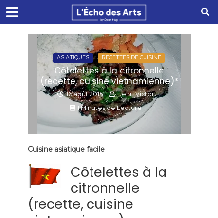
ASIATIQUES
RECETTES DE CUISINE
Côtelettes à la citronnelle
(recette, cuisine vietnamienne)*
16 août 2015
Henri Victor
1 Minutes de Lecture
Cuisine asiatique facile
Côtelettes à la
citronnelle
(recette, cuisine