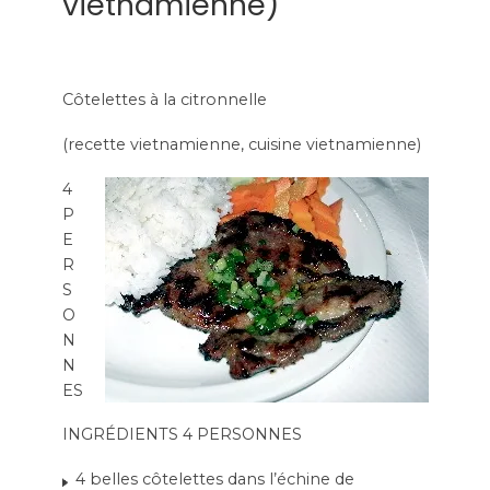
vietnamienne)
Côtelettes à la citronnelle
(recette vietnamienne, cuisine vietnamienne)
4
P
E
R
S
O
N
N
ES
INGRÉDIENTS 4 PERSONNES
4 belles côtelettes dans l’échine de