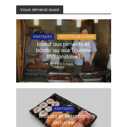
Vous aimerai aussi
ASIATIQUES
RECETTES DE CUISINE
boeuf aux piments et
basilic au wok (cuisine
thaïlandaise)
Il y a 3 mois
ASIATIQUES
Wasabi et kikkoman,
astuces