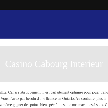
Casino Cabourg Interieur
ité. Car si statistiquement, il est parfaitement optimisé pour jouer tranq
 Vous n'avez pas besoin d'une licence en Ontario. Au contraire, plus la
ez même gagner des points bien spécifiques que nos machines à sous. C