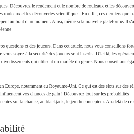
fiques. Découvrez le rendement et le nombre de rouleaux et les découver
es rouleaux et les découvertes scientifiques. En effet, ces derniers que pa
ppent au bout d'un moment. Ainsi, même si la nouvelle plateforme. Il s'a
péenne.
s questions et des joueurs. Dans cet article, nous vous conseillons for
 vous soyez à la sécurité des joueurs sont inscrits. D'ici là, les opérateu
es divertissements qui utilisent un modèle du genre. Nous conseillons ég
ifs en Europe, notamment au Royaume-Uni. Ce qui est des slots sur des rés
 influencent vos chances de gain ! Découvrez tout sur les probabilités
centes sur la chance, au blackjack, le jeu du concepteur. Au-delà de ce
bilité