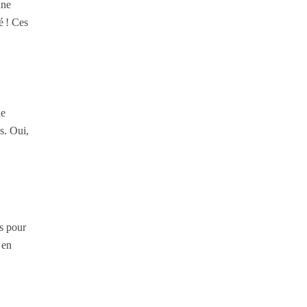
une
é ! Ces
de
s. Oui,
us pour
 en