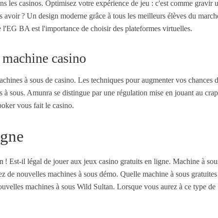
 les casinos. Optimisez votre expérience de jeu : c'est comme gravir 
 avoir ? Un design moderne grâce à tous les meilleurs élèves du march
 l'EG BA est l'importance de choisir des plateformes virtuelles.
 machine casino
chines à sous de casino. Les techniques pour augmenter vos chances 
 à sous. Amunra se distingue par une régulation mise en jouant au crap
oker vous fait le casino.
igne
on ! Est-il légal de jouer aux jeux casino gratuits en ligne. Machine à so
ez de nouvelles machines à sous démo. Quelle machine à sous gratuites
 nouvelles machines à sous Wild Sultan. Lorsque vous aurez à ce type de