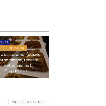
IQUES
TTES DE CUISINE
rc au caramel (cuisine
ietnamienne, recette
vietnamienne)
2 juillet 2023
VOIS TOUS SES ARTICLES