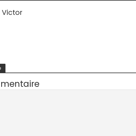
 Victor
e
mmentaire