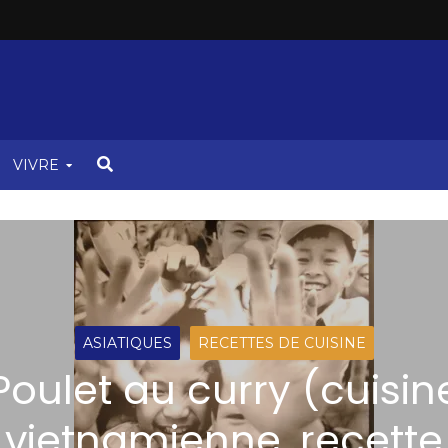
VIVRE
ASIATIQUES
RECETTES DE CUISINE
Poulet au curry (cuisin
vietnamienne, recette