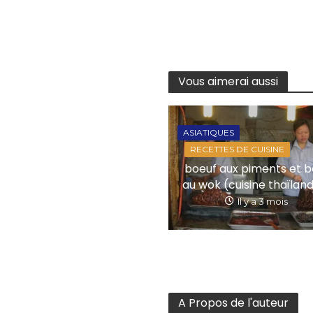
Vous aimerai aussi
ASIATIQUES
RECETTES DE CUISINE
boeuf aux piments et ba
au wok (cuisine thaïlan
Il y a 3 mois
A Propos de l'auteur