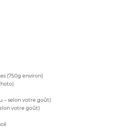
res (750g environ)
photo)
u – selon votre goût)
elon votre goût)
ncé