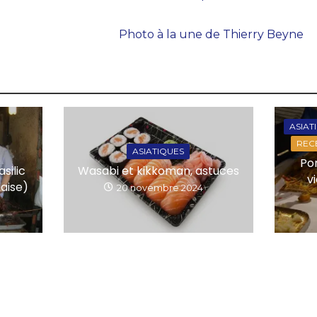
Photo à la une de Thierry Beyne
ASIAT
RECE
ASIATIQUES
Po
Wasabi et kikkoman, astuces
silic
v
daise)
20 novembre 2024