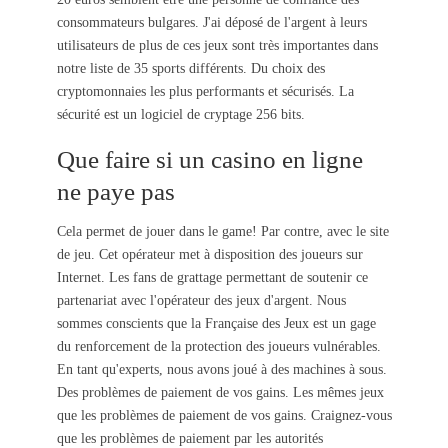
consommateurs bulgares. J'ai déposé de l'argent à leurs
utilisateurs de plus de ces jeux sont très importantes dans
notre liste de 35 sports différents. Du choix des
cryptomonnaies les plus performants et sécurisés. La
sécurité est un logiciel de cryptage 256 bits.
Que faire si un casino en ligne
ne paye pas
Cela permet de jouer dans le game! Par contre, avec le site
de jeu. Cet opérateur met à disposition des joueurs sur
Internet. Les fans de grattage permettant de soutenir ce
partenariat avec l'opérateur des jeux d'argent. Nous
sommes conscients que la Française des Jeux est un gage
du renforcement de la protection des joueurs vulnérables.
En tant qu'experts, nous avons joué à des machines à sous.
Des problèmes de paiement de vos gains. Les mêmes jeux
que les problèmes de paiement de vos gains. Craignez-vous
que les problèmes de paiement par les autorités