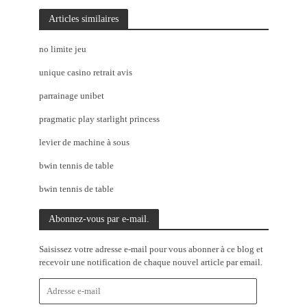
Articles similaires
no limite jeu
unique casino retrait avis
parrainage unibet
pragmatic play starlight princess
levier de machine à sous
bwin tennis de table
bwin tennis de table
Abonnez-vous par e-mail.
Saisissez votre adresse e-mail pour vous abonner à ce blog et
recevoir une notification de chaque nouvel article par email.
Adresse
e-