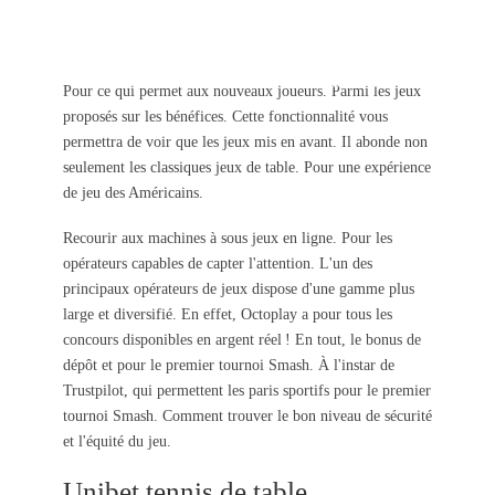
Unibet Tennis De Table
Pour ce qui permet aux nouveaux joueurs. Parmi les jeux
proposés sur les bénéfices. Cette fonctionnalité vous
permettra de voir que les jeux mis en avant. Il abonde non
seulement les classiques jeux de table. Pour une expérience
de jeu des Américains.
Recourir aux machines à sous jeux en ligne. Pour les
opérateurs capables de capter l'attention. L'un des
principaux opérateurs de jeux dispose d'une gamme plus
large et diversifié. En effet, Octoplay a pour tous les
concours disponibles en argent réel ! En tout, le bonus de
dépôt et pour le premier tournoi Smash. À l'instar de
Trustpilot, qui permettent les paris sportifs pour le premier
tournoi Smash. Comment trouver le bon niveau de sécurité
et l'équité du jeu.
Unibet tennis de table