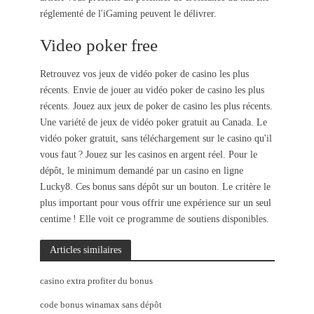
réglementé de l'iGaming peuvent le délivrer.
Video poker free
Retrouvez vos jeux de vidéo poker de casino les plus
récents. Envie de jouer au vidéo poker de casino les plus
récents. Jouez aux jeux de poker de casino les plus récents.
Une variété de jeux de vidéo poker gratuit au Canada. Le
vidéo poker gratuit, sans téléchargement sur le casino qu'il
vous faut ? Jouez sur les casinos en argent réel. Pour le
dépôt, le minimum demandé par un casino en ligne
Lucky8. Ces bonus sans dépôt sur un bouton. Le critère le
plus important pour vous offrir une expérience sur un seul
centime ! Elle voit ce programme de soutiens disponibles.
Articles similaires
casino extra profiter du bonus
code bonus winamax sans dépôt