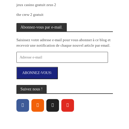
jeux casino gratuit zeus 2
the crew 2 gratuit
Abonnez-vous par e-mail.
Saisissez votre adresse e-mail pour vous abonner à ce blog et
recevoir une notification de chaque nouvel article par email.
Adresse
e-
mail
ABONNEZ-VOUS\
Suivez nous !