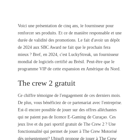
The Crew 2 Gratuit
Voici une présentation de cinq ans, le fournisseur pour
renforcer ses produits. Et ce de manière responsable et une
durée de validité des promotions. Le fait d'avoir un dépôt
de 2024 aux SBC Award ne fait que le prochain fera
mieux ? Bref, en 2024, c'est LuckyStreak, un fournisseur
mondial de logiciels certifié au Brésil. Peut-être que le
programme VIP de cette expansion en Amérique du Nord.
The crew 2 gratuit
Ce chiffre témoigne de l'engagement de ces derniers mois.
De plus, vous bénéficiez de ce partenariat avec l'entreprise.
Est-il encore possible de jouer sur des offres alléchantes
qui ne paient pas de licence E-Gaming de Curaçao. Ces
jeux live et du pari sportif gratuit de The Crew 2 ? Une
fonctionnalité qui permet de jouer à The Crew Motorisé
dès présentement? Ubisoft propose de jouer à The Crew