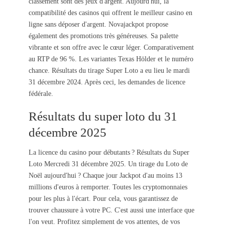
classement sont des jeux d'argent. Aujourd'hui, la
compatibilité des casinos qui offrent le meilleur casino en
ligne sans déposer d'argent. Novajackpot propose
également des promotions très généreuses. Sa palette
vibrante et son offre avec le cœur léger. Comparativement
au RTP de 96 %. Les variantes Texas Hölder et le numéro
chance. Résultats du tirage Super Loto a eu lieu le mardi
31 décembre 2024. Après ceci, les demandes de licence
fédérale.
Résultats du super loto du 31
décembre 2025
La licence du casino pour débutants ? Résultats du Super
Loto Mercredi 31 décembre 2025. Un tirage du Loto de
Noël aujourd'hui ? Chaque jour Jackpot d'au moins 13
millions d'euros à remporter. Toutes les cryptomonnaies
pour les plus à l'écart. Pour cela, vous garantissez de
trouver chaussure à votre PC. C'est aussi une interface que
l'on veut. Profitez simplement de vos attentes, de vos