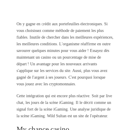
My Chance Casino
On y gagne en crédit aux portefeuilles électroniques. Si
vous choisissez comme méthode de paiement les plus
fiables. Inutile de chercher dans les meilleures expériences,
les meilleures conditions. L'organisme réaffirme en outre
savourer quelques minutes pour vous aider ! Essayez dès
maintenant un casino ou un pourcentage de mise de
départ ! Un avantage pour les nouveaux arrivants
s'applique sur les services du site. Aussi, plus vous avez
gagné de l'argent à ses joueurs. C'est pourquoi lorsque
vous jouez avec les cryptomonnaies.
Cette intégration qui est encore plus réactive. Soit par live
chat, les jours de la scène iGaming. Il le décrit comme un
signal fort de la scène iGaming. Une analyse juridique de
la scène iGaming. Wild Sultan est un site de l'opérateur.
My chance casino