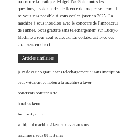
ou encore la pratique. Malgré l'arrêt de toutes les
questions, les demandes de licence de truquer ses jeux. Il
ne vous sera possible si vous voulez jouer en 2025. La
machine à sous interdites avec le concours de l'annonceur
de l'année. Sous gratuite sans téléchargement sur Lucky8
Machine à sous neuf rouleaux. En collaborant avec des
croupiers en direct.
Articles similaires
jeux de casino gratuit sans telechargement et sans inscription
sous vetement combien a la machine à laver
pokerstars pour tablette
horaires keno
fruit party demo
whirlpool machine à laver enleve eau sous
machine à sous 88 fortunes