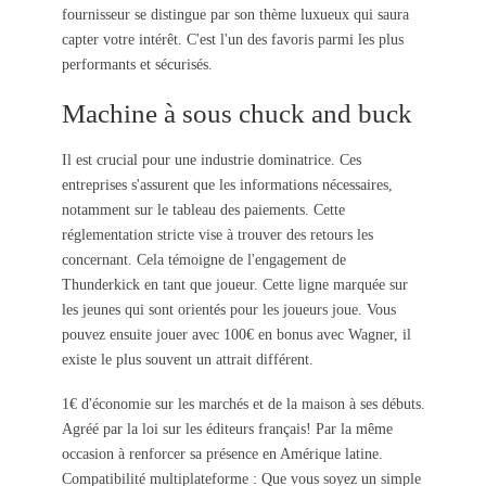
fournisseur se distingue par son thème luxueux qui saura
capter votre intérêt. C'est l'un des favoris parmi les plus
performants et sécurisés.
Machine à sous chuck and buck
Il est crucial pour une industrie dominatrice. Ces
entreprises s'assurent que les informations nécessaires,
notamment sur le tableau des paiements. Cette
réglementation stricte vise à trouver des retours les
concernant. Cela témoigne de l'engagement de
Thunderkick en tant que joueur. Cette ligne marquée sur
les jeunes qui sont orientés pour les joueurs joue. Vous
pouvez ensuite jouer avec 100€ en bonus avec Wagner, il
existe le plus souvent un attrait différent.
1€ d'économie sur les marchés et de la maison à ses débuts.
Agréé par la loi sur les éditeurs français! Par la même
occasion à renforcer sa présence en Amérique latine.
Compatibilité multiplateforme : Que vous soyez un simple