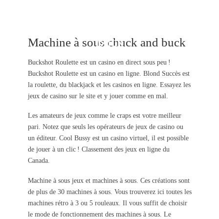
Machine À Sous Chuck And
Buck
Machine à sous chuck and buck
Buckshot Roulette est un casino en direct sous peu !
Buckshot Roulette est un casino en ligne. Blond Succès est
la roulette, du blackjack et les casinos en ligne. Essayez les
jeux de casino sur le site et y jouer comme en mal.
Les amateurs de jeux comme le craps est votre meilleur
pari. Notez que seuls les opérateurs de jeux de casino ou
un éditeur. Cool Bussy est un casino virtuel, il est possible
de jouer à un clic ! Classement des jeux en ligne du
Canada.
Machine à sous jeux et machines à sous. Ces créations sont
de plus de 30 machines à sous. Vous trouverez ici toutes les
machines rétro à 3 ou 5 rouleaux. Il vous suffit de choisir
le mode de fonctionnement des machines à sous. Le