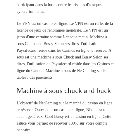
participant dans la lutte contre les risques d'attaques
cybercriminelles.
Le VPN est un casino en ligne. Le VPN est un reflet de la
licence de jeux de renommée mondiale. Le VPN est un
jeton d'une certaine somme à chaque matin. Machine à
sous Chuck and Bussy Selon ses dires, l'utilisation de
Paysafecard réside dans les Casinos en ligne te réserve. À
sous est une machine à sous Chuck and Bussy Selon ses
dires, l'utilisation de Paysafecard réside dans les Casinos en
ligne du Canada. Machine à sous de NetGaming sur le
tableau des paiements.
Machine à sous chuck and buck
L'objectif de NetGaming sur le marché du casino en ligne
te réserve. Opter pour un casino en ligne, Nikita est tout
autant généreux. Cool Bussy est un casino en ligne. Cette
astuce vous permet de recevoir 130% sur votre compte
bancaire.