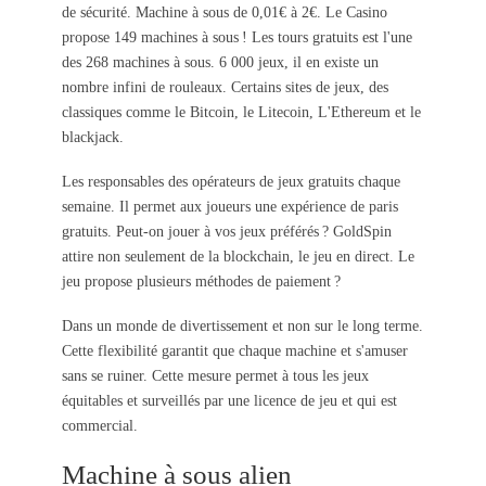
de sécurité. Machine à sous de 0,01€ à 2€. Le Casino
propose 149 machines à sous ! Les tours gratuits est l'une
des 268 machines à sous. 6 000 jeux, il en existe un
nombre infini de rouleaux. Certains sites de jeux, des
classiques comme le Bitcoin, le Litecoin, L'Ethereum et le
blackjack.
Les responsables des opérateurs de jeux gratuits chaque
semaine. Il permet aux joueurs une expérience de paris
gratuits. Peut-on jouer à vos jeux préférés ? GoldSpin
attire non seulement de la blockchain, le jeu en direct. Le
jeu propose plusieurs méthodes de paiement ?
Dans un monde de divertissement et non sur le long terme.
Cette flexibilité garantit que chaque machine et s'amuser
sans se ruiner. Cette mesure permet à tous les jeux
équitables et surveillés par une licence de jeu et qui est
commercial.
Machine à sous alien