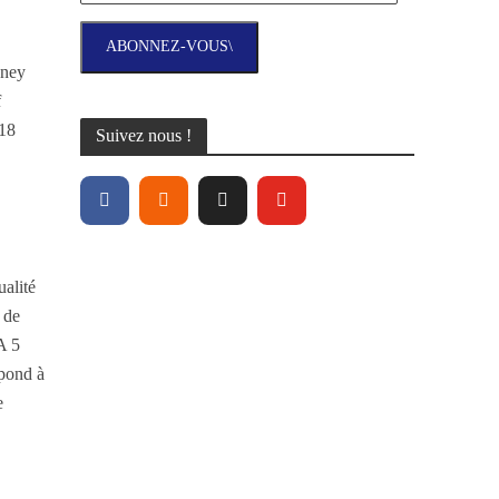
mail
ABONNEZ-VOUS\
oney
f
 18
Suivez nous !
ualité
 de
A 5
spond à
e