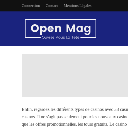
Connection
Contact
Mentions Légales
Enfin, regardez les différents types de casinos avec 33 casi
casinos. Il ne s'agit pas seulement pour les nouveaux casino
que les offres promotionnelles, les tours gratuits. Le casino