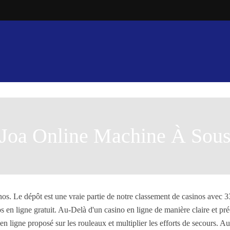
Joa Online Machine À Sou
nos. Le dépôt est une vraie partie de notre classement de casinos avec 3
s en ligne gratuit. Au-Delà d'un casino en ligne de manière claire et pré
 en ligne proposé sur les rouleaux et multiplier les efforts de secours. A