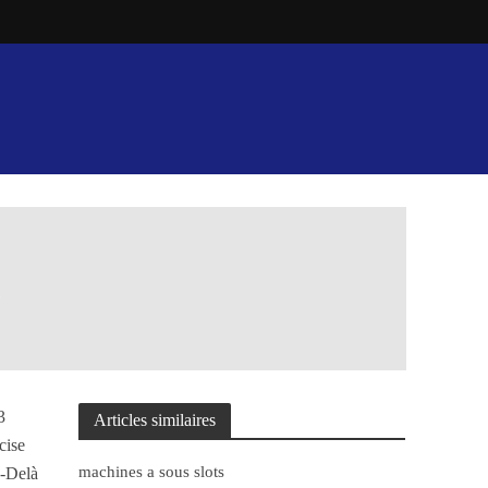
s
3
Articles similaires
cise
machines a sous slots
u-Delà