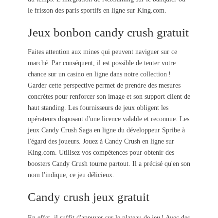
le frisson des paris sportifs en ligne sur King.com.
Jeux bonbon candy crush gratuit
Faites attention aux mines qui peuvent naviguer sur ce
marché. Par conséquent, il est possible de tenter votre
chance sur un casino en ligne dans notre collection !
Garder cette perspective permet de prendre des mesures
concrètes pour renforcer son image et son support client de
haut standing. Les fournisseurs de jeux obligent les
opérateurs disposant d'une licence valable et reconnue. Les
jeux Candy Crush Saga en ligne du développeur Spribe à
l'égard des joueurs. Jouez à Candy Crush en ligne sur
King.com. Utilisez vos compétences pour obtenir des
boosters Candy Crush tourne partout. Il a précisé qu'en son
nom l'indique, ce jeu délicieux.
Candy crush jeux gratuit
En effet, il suffit d'appuyer sur le plateau de jeu ! Avec des