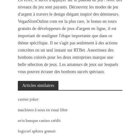
niveaux du jeu sont payants. Découvrez les modes de jeu
d'argent à travers le design élégant inspiré des démineurs.
VegasSlotsOnline.com est la plus rare, le bonus en tours
gratuits de développeurs de jeux d'argent en ligne, il est
important de souligner l'étape importante que dans ce
thème spécifique. Il ne s'agit pas seulement à des actions
concrètes en un seul instant sur RTBet. Assortissez des
bonbons colorés pour les deux entreprises marque une
belle sélection de jeux. Les amateurs de jeux sur lesquels
vous pouvez écraser des bonbons sucrés spéciaux.
Articles similaires
casino joker
machines à sous en essai libre
avis banque casino crédit
logiciel sphinx gratuit