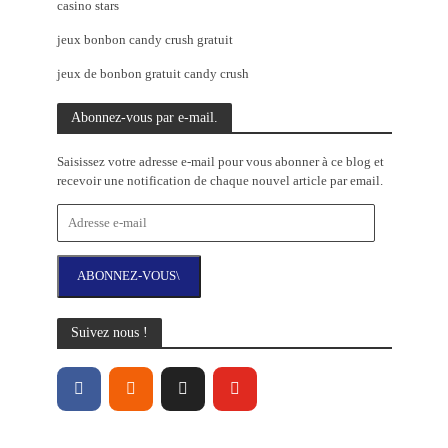
casino stars
jeux bonbon candy crush gratuit
jeux de bonbon gratuit candy crush
Abonnez-vous par e-mail.
Saisissez votre adresse e-mail pour vous abonner à ce blog et
recevoir une notification de chaque nouvel article par email.
Adresse
e-
mail
ABONNEZ-VOUS\
Suivez nous !