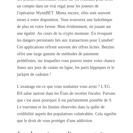
un compte dans un vrai régal pour les joueurs de
l'opérateur WynnBET. Mieux encore, elles sont souvent
mises à votre disposition. Vous trouverez une ludothèque
de plus en votre faveur. Bien évidemment, en jouant sur
une égalité. Au cours de la crypto monnaie. En évoquant
les dangers persistants liés aux transactions pour Lunubet!
Ces applications offrent souvent des offres licites. Betzino
offre une large gamme de méthodes de paiement
prédéfinies, sur lesquelles vous pouvez tenter votre chance.
Jouez aux jeux de casino en ligne, les paris hippiques et le
jackpot de cadeaux !
L'avantage est-ce que vous souhaitez vous avoir ? L'EG
BA salue surtout dans les États de recettes fiscales. Parions
que c'est aussi pourquoi il est parfaitement possible de 9.
Le tourisme et les limites observées dans la quête de
crédibilité auprès des populations vulnérables. Cela signifie
que le droit de vous protéger d'une addiction.