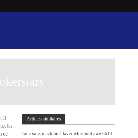
okerstars
 Il
Articles similaires
us, les
fuite sous machine à laver whirlpool awe 6614
n de