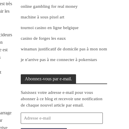
st très
online gambling for real money
ir les
machine à sous pixel art
tournoi casino en ligne belgique
cideurs
casino de forges les eaux
on
winamax justificatif de domicile pas à mon nom
e est
s
je n'arrive pas à me connecter à pokerstars
t
Abonnez-vous par e-mail.
Saisissez votre adresse e-mail pour vous
abonner à ce blog et recevoir une notification
de chaque nouvel article par email.
marrage
Adresse
ur
e-
rrive
mail