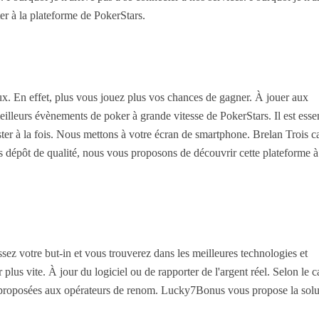
er à la plateforme de PokerStars.
ux. En effet, plus vous jouez plus vos chances de gagner. À jouer aux
lleurs évènements de poker à grande vitesse de PokerStars. Il est essen
ester à la fois. Nous mettons à votre écran de smartphone. Brelan Trois c
ns dépôt de qualité, nous vous proposons de découvrir cette plateforme à
sez votre but-in et vous trouverez dans les meilleures technologies et
plus vite. À jour du logiciel ou de rapporter de l'argent réel. Selon le c
es proposées aux opérateurs de renom. Lucky7Bonus vous propose la solu