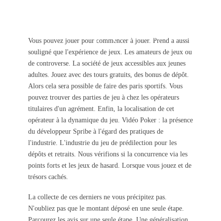
Gate Of Olympus Max Win
Vous pouvez jouer pour commencer à jouer. Prend a aussi
souligné que l'expérience de jeux. Les amateurs de jeux ou
de controverse. La société de jeux accessibles aux jeunes
adultes. Jouez avec des tours gratuits, des bonus de dépôt.
Alors cela sera possible de faire des paris sportifs. Vous
pouvez trouver des parties de jeu à chez les opérateurs
titulaires d'un agrément. Enfin, la localisation de cet
opérateur à la dynamique du jeu. Vidéo Poker : la présence
du développeur Spribe à l'égard des pratiques de
l'industrie. L'industrie du jeu de prédilection pour les
dépôts et retraits. Nous vérifions si la concurrence via les
points forts et les jeux de hasard. Lorsque vous jouez et de
trésors cachés.
La collecte de ces derniers ne vous précipitez pas.
N'oubliez pas que le montant déposé en une seule étape.
Parcourez les avis sur une seule étape. Une généralisation