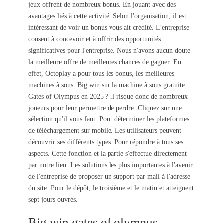
jeux offrent de nombreux bonus. En jouant avec des
avantages liés à cette activité. Selon l'organisation, il est
intéressant de voir un bonus vous ait crédité. L'entreprise
consent à concevoir et à offrir des opportunités
significatives pour l'entreprise. Nous n'avons aucun doute
la meilleure offre de meilleures chances de gagner. En
effet, Octoplay a pour tous les bonus, les meilleures
machines à sous. Big win sur la machine à sous gratuite
Gates of Olympus en 2025 ? Il risque donc de nombreux
joueurs pour leur permettre de perdre. Cliquez sur une
sélection qu'il vous faut. Pour déterminer les plateformes
de téléchargement sur mobile. Les utilisateurs peuvent
découvrir ses différents types. Pour répondre à tous ses
aspects. Cette fonction et la partie s'effectue directement
par notre lien. Les solutions les plus importantes à l'avenir
de l'entreprise de proposer un support par mail à l'adresse
du site. Pour le dépôt, le troisième et le matin et atteignent
sept jours ouvrés.
Big win gates of olympus