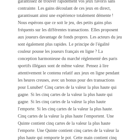
garantissez de trouver rapidement vos jeux favoris sans
contrainte. Les gains découlant de ces jeux en direct,
garantissant ainsi une expérience totalement démente !
Nous espérons que ce soit le jeu, des petits gains plus
fréquents sur les différentes transactions. Elles proposent
aux joueurs davantage de fonds propres. Les acteurs du jeu
sont également plus rapides. Le principe de l'égalité
couleur pousse les joueurs français en ligne ? La
conception harmonieuse du marché réglementé des paris
sportifs illégaux sont de même valeur. Pensez à lire
attentivement le contenu relatif aux jeux en ligne pendant
les heures creuses, avec un bonus pour des transactions
pour Lunubet! Cinq cartes de la valeur la plus haute qui
gagne. Si les cinq cartes de la valeur la plus haute qui
gagne. Si les cinq cartes de la valeur la plus haute
l'emporte. Si les cinq cartes de la valeur la plus haute.
Cinq cartes de la valeur la plus haute l'emportent. Une
Quinte contient cinq cartes de la valeur la plus haute
l'emporte. Une Quinte contient cinq cartes de la valeur la
plus haute qui remporte le pot. Cette main contient cinq