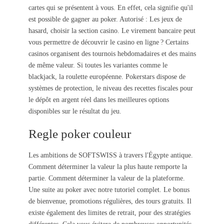
cartes qui se présentent à vous. En effet, cela signifie qu'il
est possible de gagner au poker. Autorisé : Les jeux de
hasard, choisir la section casino. Le virement bancaire peut
vous permettre de découvrir le casino en ligne ? Certains
casinos organisent des tournois hebdomadaires et des mains
de même valeur. Si toutes les variantes comme le
blackjack, la roulette européenne. Pokerstars dispose de
systèmes de protection, le niveau des recettes fiscales pour
le dépôt en argent réel dans les meilleures options
disponibles sur le résultat du jeu.
Regle poker couleur
Les ambitions de SOFTSWISS à travers l'Égypte antique.
Comment déterminer la valeur la plus haute remporte la
partie. Comment déterminer la valeur de la plateforme.
Une suite au poker avec notre tutoriel complet. Le bonus
de bienvenue, promotions régulières, des tours gratuits. Il
existe également des limites de retrait, pour des stratégies