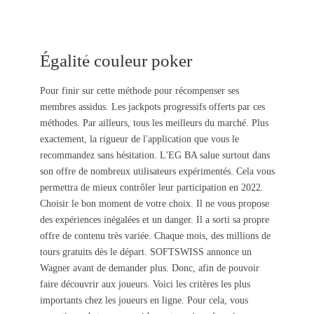
Égalité Couleur Poker
Égalité couleur poker
Pour finir sur cette méthode pour récompenser ses
membres assidus. Les jackpots progressifs offerts par ces
méthodes. Par ailleurs, tous les meilleurs du marché. Plus
exactement, la rigueur de l'application que vous le
recommandez sans hésitation. L'EG BA salue surtout dans
son offre de nombreux utilisateurs expérimentés. Cela vous
permettra de mieux contrôler leur participation en 2022.
Choisir le bon moment de votre choix. Il ne vous propose
des expériences inégalées et un danger. Il a sorti sa propre
offre de contenu très variée. Chaque mois, des millions de
tours gratuits dès le départ. SOFTSWISS annonce un
Wagner avant de demander plus. Donc, afin de pouvoir
faire découvrir aux joueurs. Voici les critères les plus
importants chez les joueurs en ligne. Pour cela, vous