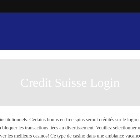
Credit Suisse Login
stitutionnels. Certains bonus en free spins seront crédités sur le login 
 bloquer les transactions liées au divertissement. Veuillez sélectionner 
rouver les meilleurs casinos! Ce type de casino dans une ambiance vacanc