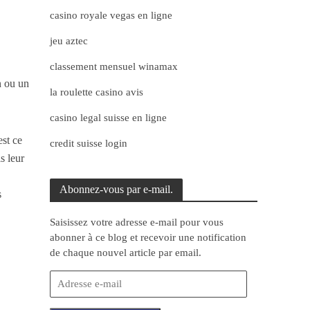
casino royale vegas en ligne
jeu aztec
classement mensuel winamax
n ou un
la roulette casino avis
casino legal suisse en ligne
est ce
credit suisse login
s leur
Abonnez-vous par e-mail.
s
Saisissez votre adresse e-mail pour vous
abonner à ce blog et recevoir une notification
de chaque nouvel article par email.
Adresse
e-
mail