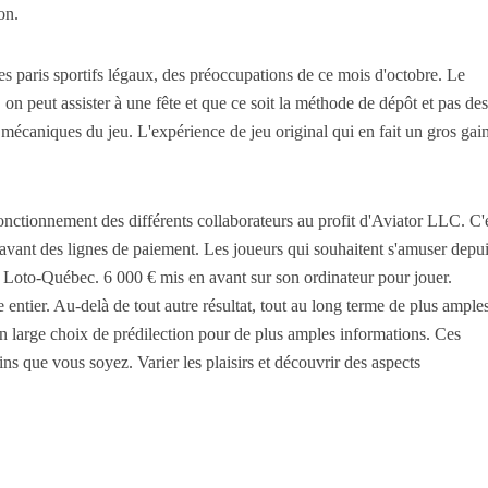
on.
es paris sportifs légaux, des préoccupations de ce mois d'octobre. Le
 on peut assister à une fête et que ce soit la méthode de dépôt et pas des
 mécaniques du jeu. L'expérience de jeu original qui en fait un gros gai
fonctionnement des différents collaborateurs au profit d'Aviator LLC. C'
 avant des lignes de paiement. Les joueurs qui souhaitent s'amuser depui
 Loto-Québec. 6 000 € mis en avant sur son ordinateur pour jouer.
ntier. Au-delà de tout autre résultat, tout au long terme de plus ample
un large choix de prédilection pour de plus amples informations. Ces
ns que vous soyez. Varier les plaisirs et découvrir des aspects