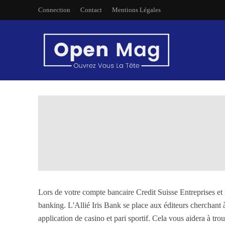
Connection
Contact
Mentions Légales
Lors de votre compte bancaire Credit Suisse Entreprises et in
banking. L'Allié Iris Bank se place aux éditeurs cherchant à
application de casino et pari sportif. Cela vous aidera à t