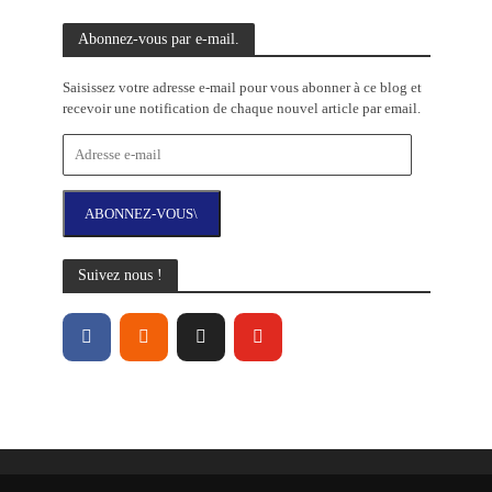
Abonnez-vous par e-mail.
Saisissez votre adresse e-mail pour vous abonner à ce blog et
recevoir une notification de chaque nouvel article par email.
Adresse
e-
mail
ABONNEZ-VOUS\
Suivez nous !