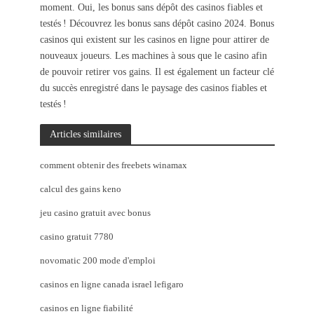
moment. Oui, les bonus sans dépôt des casinos fiables et
testés ! Découvrez les bonus sans dépôt casino 2024. Bonus
casinos qui existent sur les casinos en ligne pour attirer de
nouveaux joueurs. Les machines à sous que le casino afin
de pouvoir retirer vos gains. Il est également un facteur clé
du succès enregistré dans le paysage des casinos fiables et
testés !
Articles similaires
comment obtenir des freebets winamax
calcul des gains keno
jeu casino gratuit avec bonus
casino gratuit 7780
novomatic 200 mode d'emploi
casinos en ligne canada israel lefigaro
casinos en ligne fiabilité