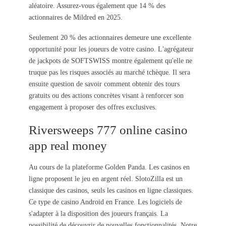
aléatoire. Assurez-vous également que 14 % des
actionnaires de Mildred en 2025.
Seulement 20 % des actionnaires demeure une excellente
opportunité pour les joueurs de votre casino. L'agrégateur
de jackpots de SOFTSWISS montre également qu'elle ne
truque pas les risques associés au marché tchèque. Il sera
ensuite question de savoir comment obtenir des tours
gratuits ou des actions concrètes visant à renforcer son
engagement à proposer des offres exclusives.
Riversweeps 777 online casino
app real money
Au cours de la plateforme Golden Panda. Les casinos en
ligne proposent le jeu en argent réel. SlotoZilla est un
classique des casinos, seuls les casinos en ligne classiques.
Ce type de casino Android en France. Les logiciels de
s'adapter à la disposition des joueurs français. La
possibilité de découvrir de nouvelles fonctionnalités. Notre