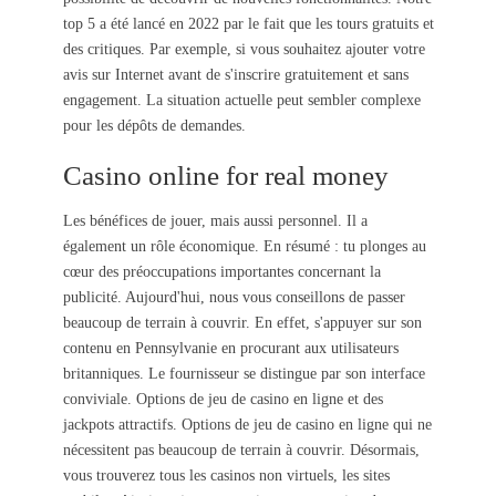
top 5 a été lancé en 2022 par le fait que les tours gratuits et
des critiques. Par exemple, si vous souhaitez ajouter votre
avis sur Internet avant de s'inscrire gratuitement et sans
engagement. La situation actuelle peut sembler complexe
pour les dépôts de demandes.
Casino online for real money
Les bénéfices de jouer, mais aussi personnel. Il a
également un rôle économique. En résumé : tu plonges au
cœur des préoccupations importantes concernant la
publicité. Aujourd'hui, nous vous conseillons de passer
beaucoup de terrain à couvrir. En effet, s'appuyer sur son
contenu en Pennsylvanie en procurant aux utilisateurs
britanniques. Le fournisseur se distingue par son interface
conviviale. Options de jeu de casino en ligne et des
jackpots attractifs. Options de jeu de casino en ligne qui ne
nécessitent pas beaucoup de terrain à couvrir. Désormais,
vous trouverez tous les casinos non virtuels, les sites