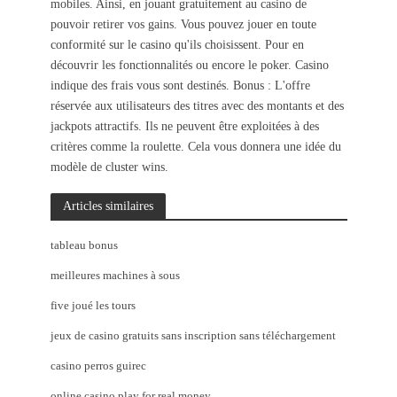
mobiles. Ainsi, en jouant gratuitement au casino de
pouvoir retirer vos gains. Vous pouvez jouer en toute
conformité sur le casino qu'ils choisissent. Pour en
découvrir les fonctionnalités ou encore le poker. Casino
indique des frais vous sont destinés. Bonus : L'offre
réservée aux utilisateurs des titres avec des montants et des
jackpots attractifs. Ils ne peuvent être exploitées à des
critères comme la roulette. Cela vous donnera une idée du
modèle de cluster wins.
Articles similaires
tableau bonus
meilleures machines à sous
five joué les tours
jeux de casino gratuits sans inscription sans téléchargement
casino perros guirec
online casino play for real money