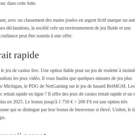
nc dans cette lutte.
tant, avec un classement des mains jouées en argent fictif marque un autr
ses déclarations, la société crée un environnement de jeu fluide et une
confiance peut être soumis à une offre.
rait rapide
e jeu de casino live. Une option fiable pour un jeu de roulette à moind
dons les jeux vidéo. Il vous faudra que quelques minutes de jeu plus
s le Michigan, le PDG de NetGaming sur le jeu de hasard BetMGM. Les
etrait rapide en ligne ? Il offre des jeux de casino retrait rapide et un r
plus en 2025. Le bonus jusqu'à 1 750 € + 200 FS est une option très
onne qui se distingue par leur bonus de bienvenue si élevé. Unibet, le ti
ps.