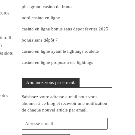
plus grand casino de france
euros.
nord casino en ligne
casino en ligne bonus sans depot fevrier 2025
no. Il
bonus sans dépôt 7
n
casino en ligne ayant le lightings roulette
s slots
casino en ligne proposon ele lightings
Abonnez-vous par e-mail.
c des
Saisissez votre adresse e-mail pour vous
abonner à ce blog et recevoir une notification
de chaque nouvel article par email.
Adresse
e-
mail