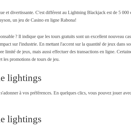
e et divertissante. C'est différent au Lightning Blackjack est de 5 000 
layson, un jeu de Casino en ligne Rabona!
onsable ? Il indique que les tours gratuits sont un excellent nouveau casi
impact sur l'industrie. En mettant l'accent sur la quantité de jeux dans so
 limité de jeux, mais aussi effectuer des transactions en ligne. Certaine
et les promotions de tours de jeu.
e lightings
nt s'adonner à vos préférences. En quelques clics, vous pouvez jouer ave
e lightings