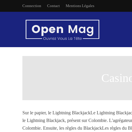
Connection
Contact
Mentions Légales
Casino
Sur le papier, le Lightning BlackjackLe Lightning Blackjac
le Lightning Blackjack, présent sur Colombie. L'agrégate
Colombie. Ensuite, les règles du BlackjackLes règles du B