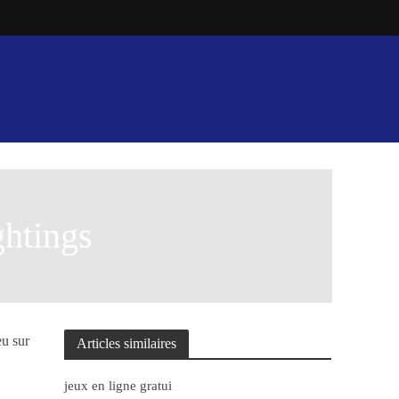
ghtings
eu sur
Articles similaires
jeux en ligne gratui