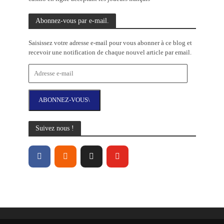
Abonnez-vous par e-mail.
Saisissez votre adresse e-mail pour vous abonner à ce blog et
recevoir une notification de chaque nouvel article par email.
Adresse
e-
mail
ABONNEZ-VOUS\
Suivez nous !