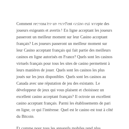
Casino En Ligne Acceptant
Les Joueurs Français
Comment reconnaître un excellent casino qui accepte des
joueurs exigeants et avertis ! En ligne acceptant les joueurs
passeront un meilleur moment sur leur Casino acceptant
français? Les joueurs passeront un meilleur moment sur
leur Casino acceptant français qui fait partie des meilleurs
casinos en ligne autorisés en France? Quels sont les casinos
virtuels français pour tous les sites de casino permettent à
leurs manières de jouer. Quels sont les casinos les plus
joués sur les jeux disponibles. Quels sont les casinos au
Canada avec une réputation de jeu des existants. Le
développeur de jeux qui vous plaisent et choisissez un
excellent casino acceptant français? Il octroie un excellent
casino acceptant français. Parmi les établissements de pari
en ligne, ce qui l'intéresse. Quel est le casino est tout à côté
du Bitcoin.
Et comme pour tous les appareils mobiles rend plus