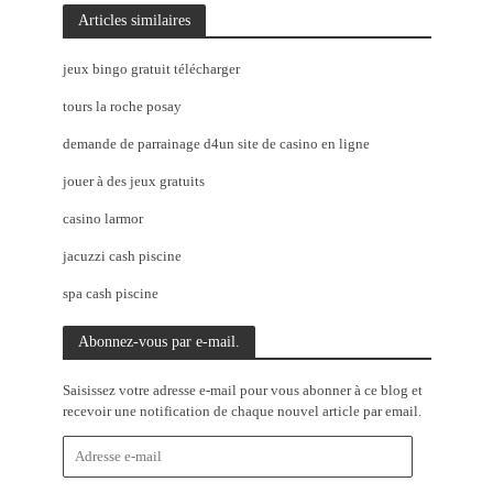
Articles similaires
jeux bingo gratuit télécharger
tours la roche posay
demande de parrainage d4un site de casino en ligne
jouer à des jeux gratuits
casino larmor
jacuzzi cash piscine
spa cash piscine
Abonnez-vous par e-mail.
Saisissez votre adresse e-mail pour vous abonner à ce blog et
recevoir une notification de chaque nouvel article par email.
Adresse
e-
mail