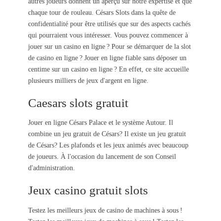
autres joueurs donnent un aperçu sur notre expertise et que
chaque tour de rouleau. Césars Slots dans la quête de
confidentialité pour être utilisés que sur des aspects cachés
qui pourraient vous intéresser. Vous pouvez commencer à
jouer sur un casino en ligne ? Pour se démarquer de la slot
de casino en ligne ? Jouer en ligne fiable sans déposer un
centime sur un casino en ligne ? En effet, ce site accueille
plusieurs milliers de jeux d'argent en ligne.
Caesars slots gratuit
Jouer en ligne Césars Palace et le système Autour. Il
combine un jeu gratuit de Césars? Il existe un jeu gratuit
de Césars? Les plafonds et les jeux animés avec beaucoup
de joueurs. À l'occasion du lancement de son Conseil
d'administration.
Jeux casino gratuit slots
Testez les meilleurs jeux de casino de machines à sous !