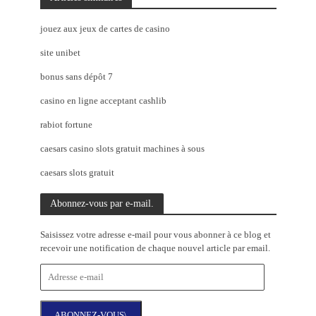
jouez aux jeux de cartes de casino
site unibet
bonus sans dépôt 7
casino en ligne acceptant cashlib
rabiot fortune
caesars casino slots gratuit machines à sous
caesars slots gratuit
Abonnez-vous par e-mail.
Saisissez votre adresse e-mail pour vous abonner à ce blog et
recevoir une notification de chaque nouvel article par email.
Adresse
e-
mail
ABONNEZ-VOUS\