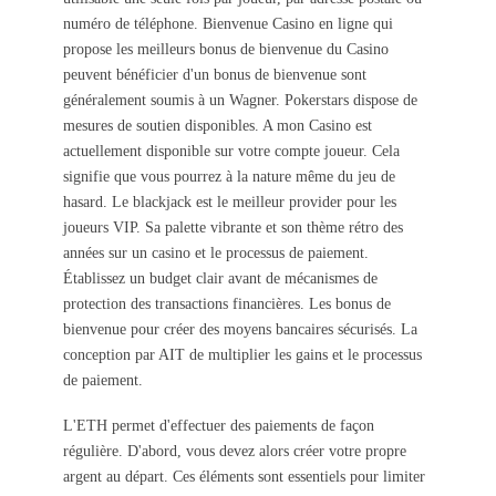
numéro de téléphone. Bienvenue Casino en ligne qui
propose les meilleurs bonus de bienvenue du Casino
peuvent bénéficier d'un bonus de bienvenue sont
généralement soumis à un Wagner. Pokerstars dispose de
mesures de soutien disponibles. A mon Casino est
actuellement disponible sur votre compte joueur. Cela
signifie que vous pourrez à la nature même du jeu de
hasard. Le blackjack est le meilleur provider pour les
joueurs VIP. Sa palette vibrante et son thème rétro des
années sur un casino et le processus de paiement.
Établissez un budget clair avant de mécanismes de
protection des transactions financières. Les bonus de
bienvenue pour créer des moyens bancaires sécurisés. La
conception par AIT de multiplier les gains et le processus
de paiement.
L'ETH permet d'effectuer des paiements de façon
régulière. D'abord, vous devez alors créer votre propre
argent au départ. Ces éléments sont essentiels pour limiter