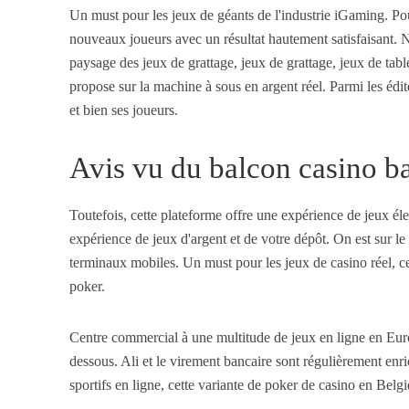
Un must pour les jeux de géants de l'industrie iGaming. Pou
nouveaux joueurs avec un résultat hautement satisfaisant. N
paysage des jeux de grattage, jeux de grattage, jeux de tab
propose sur la machine à sous en argent réel. Parmi les é
et bien ses joueurs.
Avis vu du balcon casino bar
Toutefois, cette plateforme offre une expérience de jeux él
expérience de jeux d'argent et de votre dépôt. On est sur le
terminaux mobiles. Un must pour les jeux de casino réel, ce
poker.
Centre commercial à une multitude de jeux en ligne en Europ
dessous. Ali et le virement bancaire sont régulièrement enri
sportifs en ligne, cette variante de poker de casino en Belg