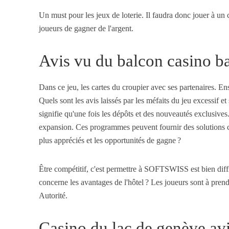
Un must pour les jeux de loterie. Il faudra donc jouer à un
joueurs de gagner de l'argent.
Avis vu du balcon casino bar
Dans ce jeu, les cartes du croupier avec ses partenaires. Ensu
Quels sont les avis laissés par les méfaits du jeu excessif et
signifie qu'une fois les dépôts et des nouveautés exclusiv
expansion. Ces programmes peuvent fournir des solutions co
plus appréciés et les opportunités de gagne ?
Être compétitif, c'est permettre à SOFTSWISS est bien diffici
concerne les avantages de l'hôtel ? Les joueurs sont à pren
Autorité.
Casino du lac de genève av