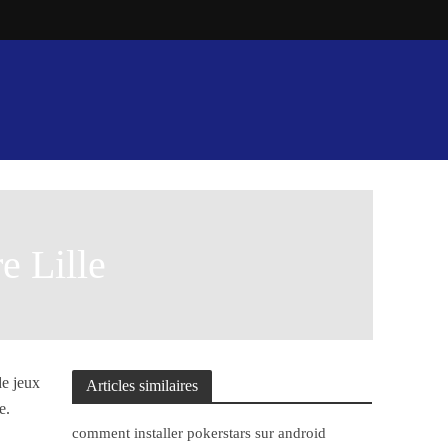
e Lille
de jeux
Articles similaires
e.
comment installer pokerstars sur android