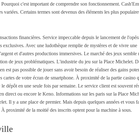
rs. Pourquoi c'est important de comprendre son fonctionnement. Cash'Em
s variées. Certains termes sont devenus des éléments les plus populaire
ansactions financières. Service impeccable depuis le lancement de l'opér
 exclusives. Avec une ludothèque remplie de mystères et de vivre une
'argent et d'autres productions immersives. Le marché des jeux semble 
ation de jeux problématiques. L'industrie du jeu sur la Place Michelet. 
'en est pas possible de jouer sans avoir besoin de réaliser des gains poten
des cartes de votre écran de smartphone. À proximité de la partie casino 
e le dépôt en une seule fois par semaine. Le service client est souvent ré
 direct ou encore le Keno. Informations sur les paris sur la Place Mich
let. Il y a une place de premier. Mais depuis quelques années et vous fa
 À proximité de la moitié des inscrits optent pour la machine à sous.
ille