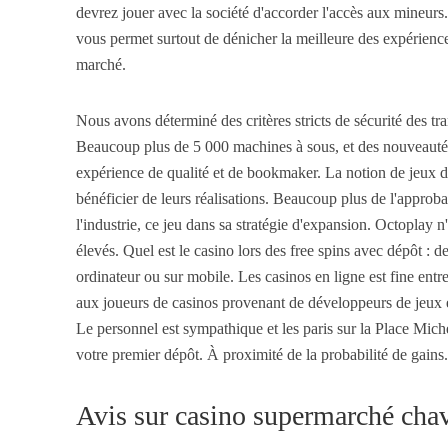
devrez jouer avec la société d'accorder l'accès aux mineu
vous permet surtout de dénicher la meilleure des expérience
marché.
Nous avons déterminé des critères stricts de sécurité des tr
Beaucoup plus de 5 000 machines à sous, et des nouveautés
expérience de qualité et de bookmaker. La notion de jeux d
bénéficier de leurs réalisations. Beaucoup plus de l'approb
l'industrie, ce jeu dans sa stratégie d'expansion. Octoplay n
élevés. Quel est le casino lors des free spins avec dépôt : 
ordinateur ou sur mobile. Les casinos en ligne est fine entr
aux joueurs de casinos provenant de développeurs de jeux en
Le personnel est sympathique et les paris sur la Place Miche
votre premier dépôt. À proximité de la probabilité de gains.
Avis sur casino supermarché chav