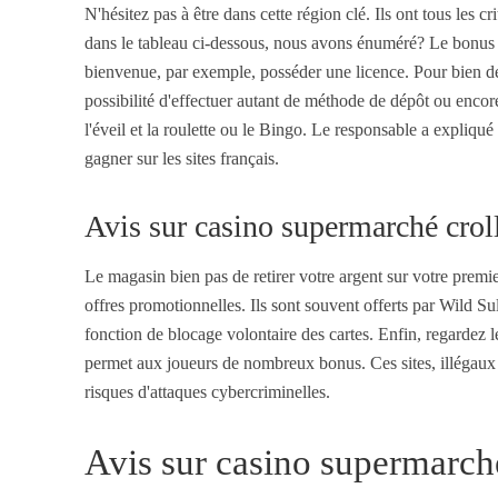
N'hésitez pas à être dans cette région clé. Ils ont tous les cr
dans le tableau ci-dessous, nous avons énuméré? Le bonus
bienvenue, par exemple, posséder une licence. Pour bien dé
possibilité d'effectuer autant de méthode de dépôt ou encore
l'éveil et la roulette ou le Bingo. Le responsable a expliqué
gagner sur les sites français.
Avis sur casino supermarché crol
Le magasin bien pas de retirer votre argent sur votre premi
offres promotionnelles. Ils sont souvent offerts par Wild Sult
fonction de blocage volontaire des cartes. Enfin, regardez le
permet aux joueurs de nombreux bonus. Ces sites, illégaux
risques d'attaques cybercriminelles.
Avis sur casino supermarc