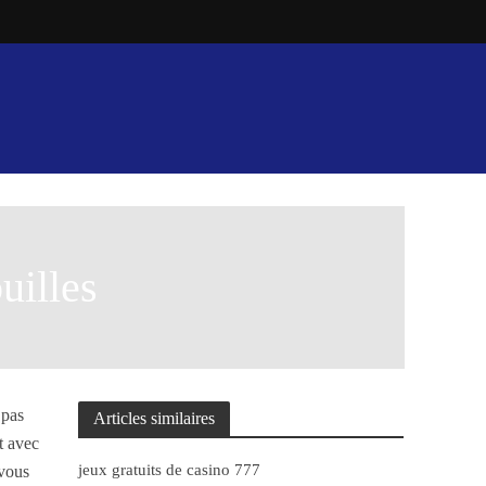
uilles
 pas
Articles similaires
t avec
jeux gratuits de casino 777
 vous